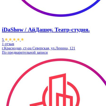
iDaShow / АйДашоу. Театр-студия.
5
1 отзыв
г.Краснодар, ст-ца Северская, ул.Ленина, 121
По предварительной записи