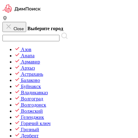
Выберите город
Close
Азов
Анапа
Армавир
Архыз
Астрахань
Балаково
Буйнакск
Владикавказ
Волгоград
Волгодонск
Волжский
Геленджик
Горячий ключ
Грозный
Дербент