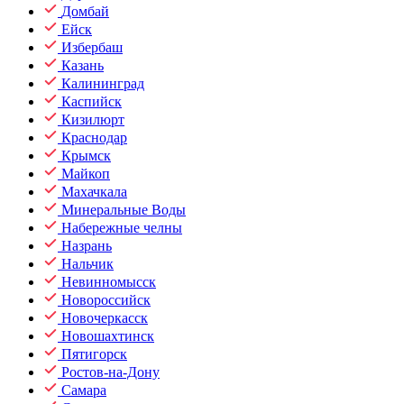
Домбай
Ейск
Избербаш
Казань
Калининград
Каспийск
Кизилюрт
Краснодар
Крымск
Майкоп
Махачкала
Минеральные Воды
Набережные челны
Назрань
Нальчик
Невинномысск
Новороссийск
Новочеркасск
Новошахтинск
Пятигорск
Ростов-на-Дону
Самара