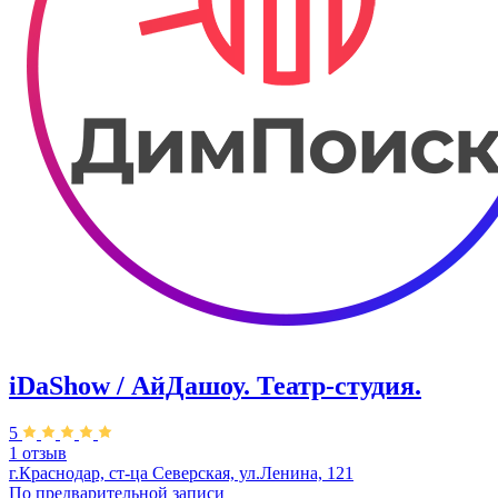
iDaShow / АйДашоу. Театр-студия.
5
1 отзыв
г.Краснодар, ст-ца Северская, ул.Ленина, 121
По предварительной записи