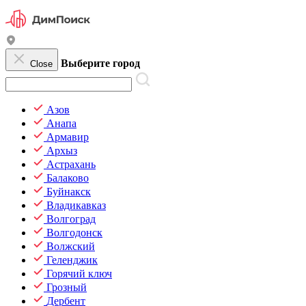
Выберите город
Close
Азов
Анапа
Армавир
Архыз
Астрахань
Балаково
Буйнакск
Владикавказ
Волгоград
Волгодонск
Волжский
Геленджик
Горячий ключ
Грозный
Дербент