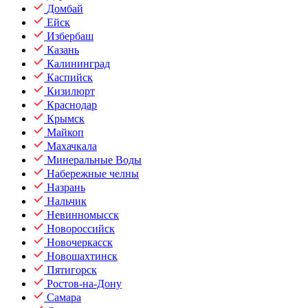
Домбай
Ейск
Избербаш
Казань
Калининград
Каспийск
Кизилюрт
Краснодар
Крымск
Майкоп
Махачкала
Минеральные Воды
Набережные челны
Назрань
Нальчик
Невинномысск
Новороссийск
Новочеркасск
Новошахтинск
Пятигорск
Ростов-на-Дону
Самара