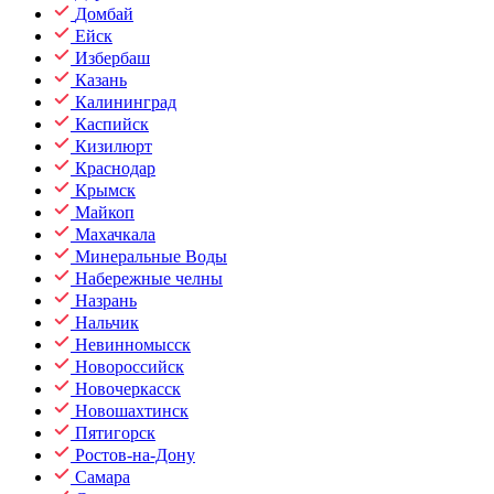
Домбай
Ейск
Избербаш
Казань
Калининград
Каспийск
Кизилюрт
Краснодар
Крымск
Майкоп
Махачкала
Минеральные Воды
Набережные челны
Назрань
Нальчик
Невинномысск
Новороссийск
Новочеркасск
Новошахтинск
Пятигорск
Ростов-на-Дону
Самара