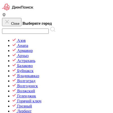
Выберите город
Close
Азов
Анапа
Армавир
Архыз
Астрахань
Балаково
Буйнакск
Владикавказ
Волгоград
Волгодонск
Волжский
Геленджик
Горячий ключ
Грозный
Дербент