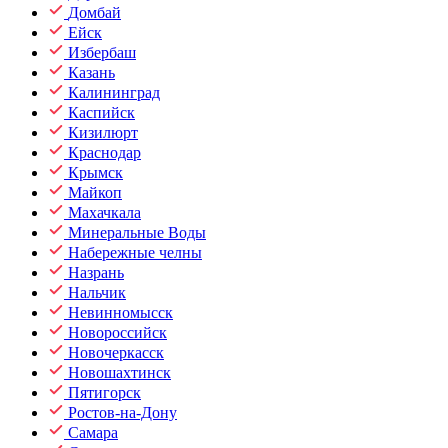
Домбай
Ейск
Избербаш
Казань
Калининград
Каспийск
Кизилюрт
Краснодар
Крымск
Майкоп
Махачкала
Минеральные Воды
Набережные челны
Назрань
Нальчик
Невинномысск
Новороссийск
Новочеркасск
Новошахтинск
Пятигорск
Ростов-на-Дону
Самара