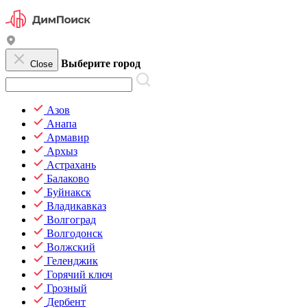
Выберите город
Close
Азов
Анапа
Армавир
Архыз
Астрахань
Балаково
Буйнакск
Владикавказ
Волгоград
Волгодонск
Волжский
Геленджик
Горячий ключ
Грозный
Дербент