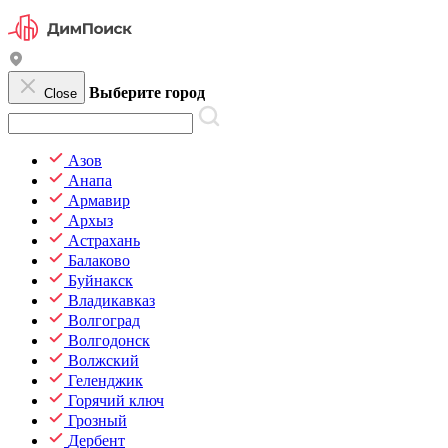
Выберите город
Close
Азов
Анапа
Армавир
Архыз
Астрахань
Балаково
Буйнакск
Владикавказ
Волгоград
Волгодонск
Волжский
Геленджик
Горячий ключ
Грозный
Дербент