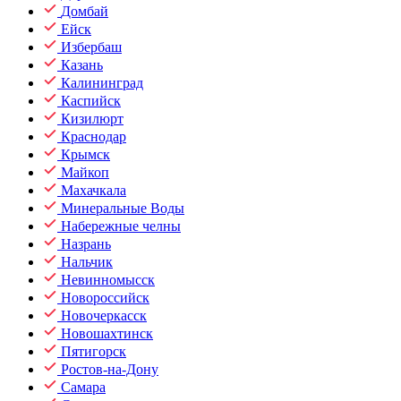
Домбай
Ейск
Избербаш
Казань
Калининград
Каспийск
Кизилюрт
Краснодар
Крымск
Майкоп
Махачкала
Минеральные Воды
Набережные челны
Назрань
Нальчик
Невинномысск
Новороссийск
Новочеркасск
Новошахтинск
Пятигорск
Ростов-на-Дону
Самара