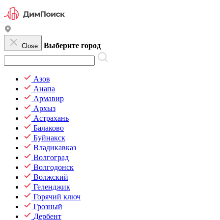
Выберите город
Close
Азов
Анапа
Армавир
Архыз
Астрахань
Балаково
Буйнакск
Владикавказ
Волгоград
Волгодонск
Волжский
Геленджик
Горячий ключ
Грозный
Дербент