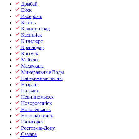
Домбай
Ейск
Избербаш
Казань
Калининград
Каспийск
Кизилюрт
Краснодар
Крымск
Майкоп
Махачкала
Минеральные Воды
Набережные челны
Назрань
Нальчик
Невинномысск
Новороссийск
Новочеркасск
Новошахтинск
Пятигорск
Ростов-на-Дону
Самара