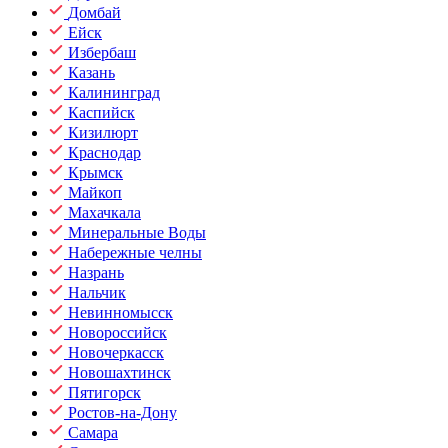
Домбай
Ейск
Избербаш
Казань
Калининград
Каспийск
Кизилюрт
Краснодар
Крымск
Майкоп
Махачкала
Минеральные Воды
Набережные челны
Назрань
Нальчик
Невинномысск
Новороссийск
Новочеркасск
Новошахтинск
Пятигорск
Ростов-на-Дону
Самара