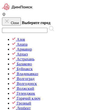
Выберите город
Close
Азов
Анапа
Армавир
Архыз
Астрахань
Балаково
Буйнакск
Владикавказ
Волгоград
Волгодонск
Волжский
Геленджик
Горячий ключ
Грозный
Дербент