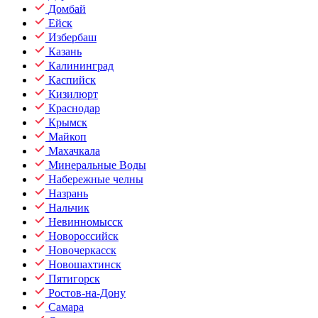
Домбай
Ейск
Избербаш
Казань
Калининград
Каспийск
Кизилюрт
Краснодар
Крымск
Майкоп
Махачкала
Минеральные Воды
Набережные челны
Назрань
Нальчик
Невинномысск
Новороссийск
Новочеркасск
Новошахтинск
Пятигорск
Ростов-на-Дону
Самара