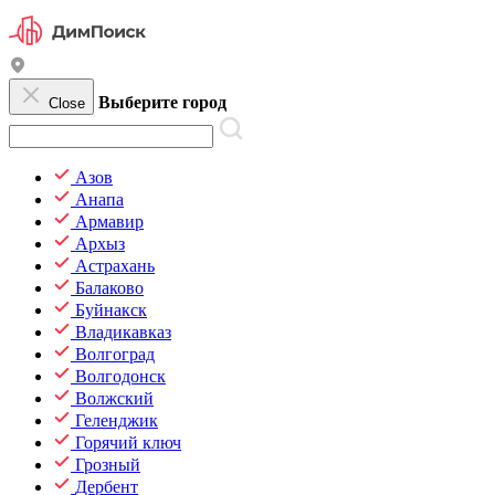
Выберите город
Close
Азов
Анапа
Армавир
Архыз
Астрахань
Балаково
Буйнакск
Владикавказ
Волгоград
Волгодонск
Волжский
Геленджик
Горячий ключ
Грозный
Дербент