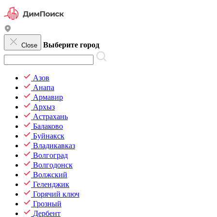
Выберите город
Close
Азов
Анапа
Армавир
Архыз
Астрахань
Балаково
Буйнакск
Владикавказ
Волгоград
Волгодонск
Волжский
Геленджик
Горячий ключ
Грозный
Дербент