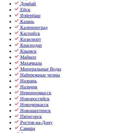
Домбай
Ейск
Избербаш
Казань
Калининград
Каспийск
Кизилюрт
Краснодар
Крымск
Майкоп
Махачкала
Минеральные Воды
Набережные челны
Назрань
Нальчик
Невинномысск
Новороссийск
Новочеркасск
Новошахтинск
Пятигорск
Ростов-на-Дону
Самара