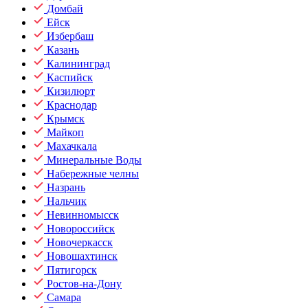
Домбай
Ейск
Избербаш
Казань
Калининград
Каспийск
Кизилюрт
Краснодар
Крымск
Майкоп
Махачкала
Минеральные Воды
Набережные челны
Назрань
Нальчик
Невинномысск
Новороссийск
Новочеркасск
Новошахтинск
Пятигорск
Ростов-на-Дону
Самара