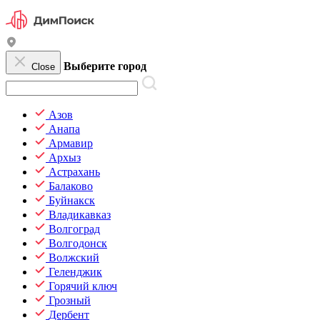
Выберите город
Close
Азов
Анапа
Армавир
Архыз
Астрахань
Балаково
Буйнакск
Владикавказ
Волгоград
Волгодонск
Волжский
Геленджик
Горячий ключ
Грозный
Дербент