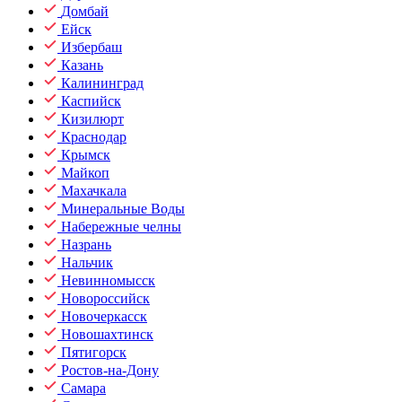
Домбай
Ейск
Избербаш
Казань
Калининград
Каспийск
Кизилюрт
Краснодар
Крымск
Майкоп
Махачкала
Минеральные Воды
Набережные челны
Назрань
Нальчик
Невинномысск
Новороссийск
Новочеркасск
Новошахтинск
Пятигорск
Ростов-на-Дону
Самара