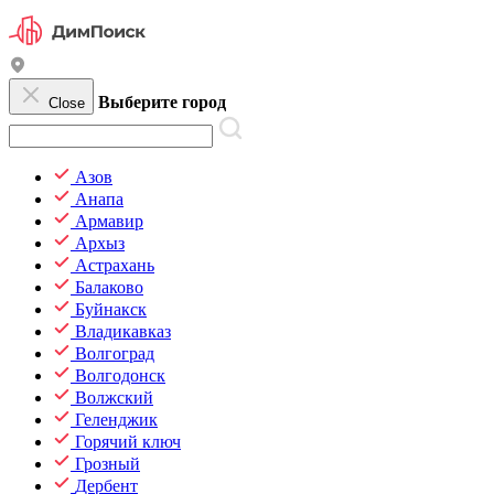
Выберите город
Close
Азов
Анапа
Армавир
Архыз
Астрахань
Балаково
Буйнакск
Владикавказ
Волгоград
Волгодонск
Волжский
Геленджик
Горячий ключ
Грозный
Дербент