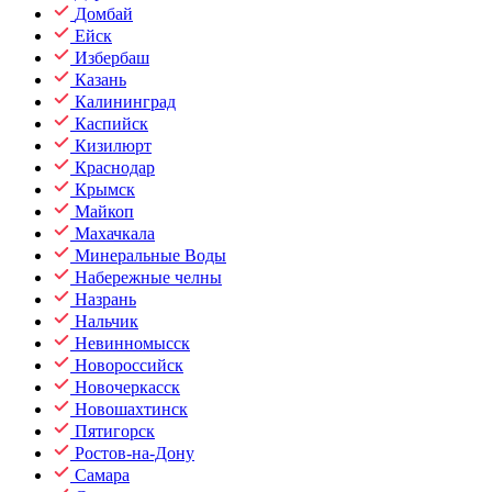
Домбай
Ейск
Избербаш
Казань
Калининград
Каспийск
Кизилюрт
Краснодар
Крымск
Майкоп
Махачкала
Минеральные Воды
Набережные челны
Назрань
Нальчик
Невинномысск
Новороссийск
Новочеркасск
Новошахтинск
Пятигорск
Ростов-на-Дону
Самара