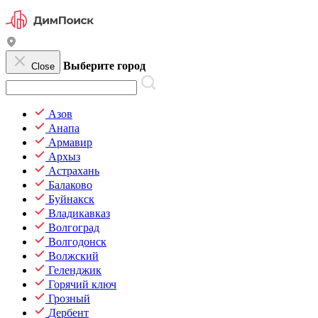
Выберите город
Close
Азов
Анапа
Армавир
Архыз
Астрахань
Балаково
Буйнакск
Владикавказ
Волгоград
Волгодонск
Волжский
Геленджик
Горячий ключ
Грозный
Дербент