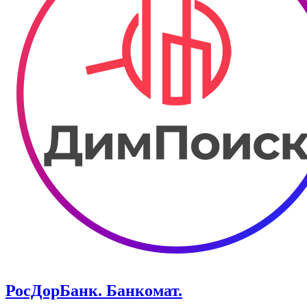
РосДорБанк. ​Банкомат.