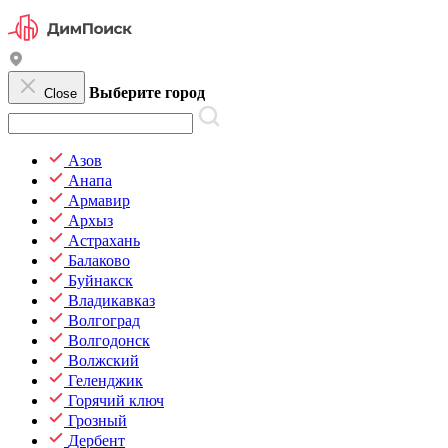
Выберите город
Close
Азов
Анапа
Армавир
Архыз
Астрахань
Балаково
Буйнакск
Владикавказ
Волгоград
Волгодонск
Волжский
Геленджик
Горячий ключ
Грозный
Дербент