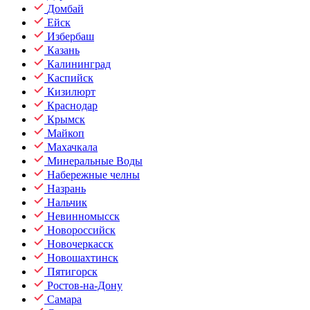
Домбай
Ейск
Избербаш
Казань
Калининград
Каспийск
Кизилюрт
Краснодар
Крымск
Майкоп
Махачкала
Минеральные Воды
Набережные челны
Назрань
Нальчик
Невинномысск
Новороссийск
Новочеркасск
Новошахтинск
Пятигорск
Ростов-на-Дону
Самара