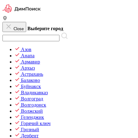
Выберите город
Close
Азов
Анапа
Армавир
Архыз
Астрахань
Балаково
Буйнакск
Владикавказ
Волгоград
Волгодонск
Волжский
Геленджик
Горячий ключ
Грозный
Дербент