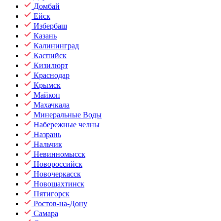
Домбай
Ейск
Избербаш
Казань
Калининград
Каспийск
Кизилюрт
Краснодар
Крымск
Майкоп
Махачкала
Минеральные Воды
Набережные челны
Назрань
Нальчик
Невинномысск
Новороссийск
Новочеркасск
Новошахтинск
Пятигорск
Ростов-на-Дону
Самара