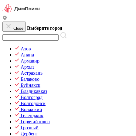
Выберите город
Close
Азов
Анапа
Армавир
Архыз
Астрахань
Балаково
Буйнакск
Владикавказ
Волгоград
Волгодонск
Волжский
Геленджик
Горячий ключ
Грозный
Дербент