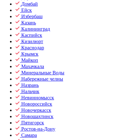
Домбай
Ейск
Избербаш
Казань
Калининград
Каспийск
Кизилюрт
Краснодар
Крымск
Майкоп
Махачкала
Минеральные Воды
Набережные челны
Назрань
Нальчик
Невинномысск
Новороссийск
Новочеркасск
Новошахтинск
Пятигорск
Ростов-на-Дону
Самара