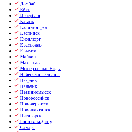
Домбай
Ейск
Избербаш
Казань
Калининград
Каспийск
Кизилюрт
Краснодар
Крымск
Майкоп
Махачкала
Минеральные Воды
Набережные челны
Назрань
Нальчик
Невинномысск
Новороссийск
Новочеркасск
Новошахтинск
Пятигорск
Ростов-на-Дону
Самара