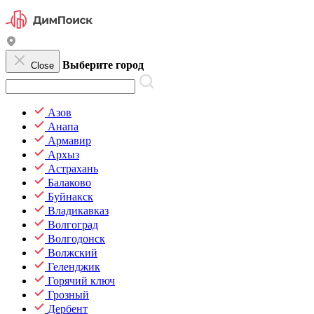
Выберите город
Close
Азов
Анапа
Армавир
Архыз
Астрахань
Балаково
Буйнакск
Владикавказ
Волгоград
Волгодонск
Волжский
Геленджик
Горячий ключ
Грозный
Дербент