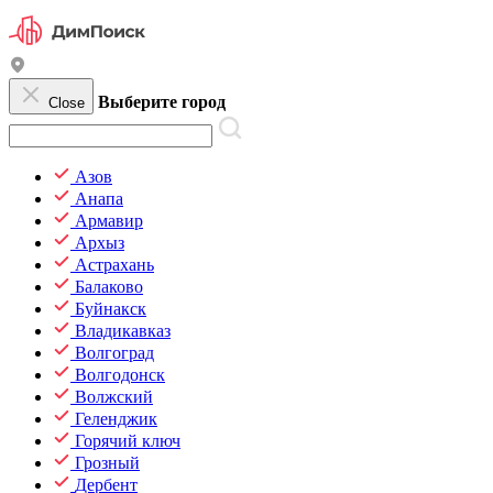
Выберите город
Close
Азов
Анапа
Армавир
Архыз
Астрахань
Балаково
Буйнакск
Владикавказ
Волгоград
Волгодонск
Волжский
Геленджик
Горячий ключ
Грозный
Дербент