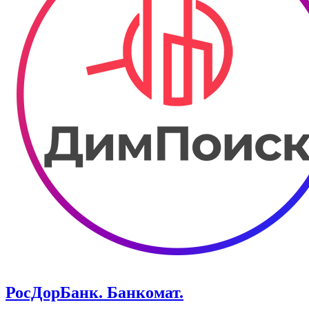
РосДорБанк. ​Банкомат.