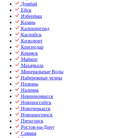
Домбай
Ейск
Избербаш
Казань
Калининград
Каспийск
Кизилюрт
Краснодар
Крымск
Майкоп
Махачкала
Минеральные Воды
Набережные челны
Назрань
Нальчик
Невинномысск
Новороссийск
Новочеркасск
Новошахтинск
Пятигорск
Ростов-на-Дону
Самара