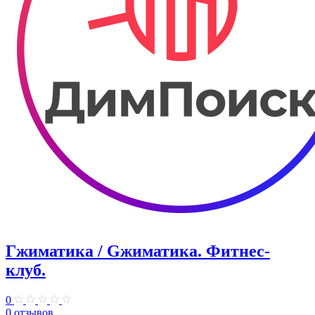
Гжиматика / Gжиматика. Фитнес-
клуб.
0
0 отзывов