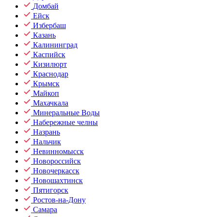
Домбай
Ейск
Избербаш
Казань
Калининград
Каспийск
Кизилюрт
Краснодар
Крымск
Майкоп
Махачкала
Минеральные Воды
Набережные челны
Назрань
Нальчик
Невинномысск
Новороссийск
Новочеркасск
Новошахтинск
Пятигорск
Ростов-на-Дону
Самара