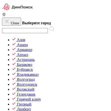
Выберите город
Close
Азов
Анапа
Армавир
Архыз
Астрахань
Балаково
Буйнакск
Владикавказ
Волгоград
Волгодонск
Волжский
Геленджик
Горячий ключ
Грозный
Дербент