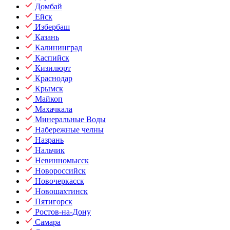
Домбай
Ейск
Избербаш
Казань
Калининград
Каспийск
Кизилюрт
Краснодар
Крымск
Майкоп
Махачкала
Минеральные Воды
Набережные челны
Назрань
Нальчик
Невинномысск
Новороссийск
Новочеркасск
Новошахтинск
Пятигорск
Ростов-на-Дону
Самара