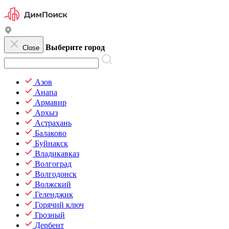
Выберите город
Close
Азов
Анапа
Армавир
Архыз
Астрахань
Балаково
Буйнакск
Владикавказ
Волгоград
Волгодонск
Волжский
Геленджик
Горячий ключ
Грозный
Дербент