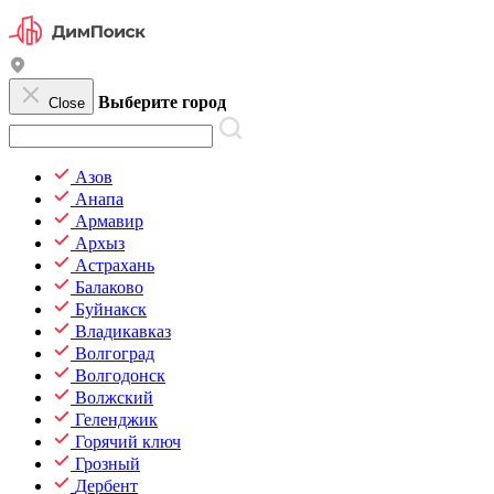
Выберите город
Close
Азов
Анапа
Армавир
Архыз
Астрахань
Балаково
Буйнакск
Владикавказ
Волгоград
Волгодонск
Волжский
Геленджик
Горячий ключ
Грозный
Дербент