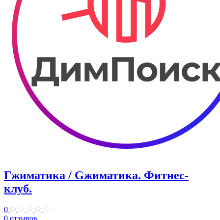
Гжиматика / Gжиматика. Фитнес-
клуб.
0
0 отзывов