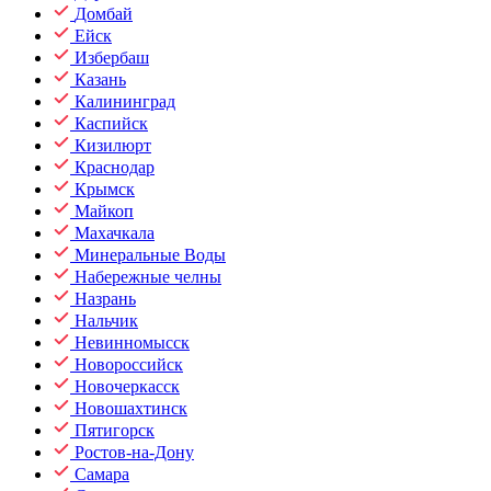
Домбай
Ейск
Избербаш
Казань
Калининград
Каспийск
Кизилюрт
Краснодар
Крымск
Майкоп
Махачкала
Минеральные Воды
Набережные челны
Назрань
Нальчик
Невинномысск
Новороссийск
Новочеркасск
Новошахтинск
Пятигорск
Ростов-на-Дону
Самара