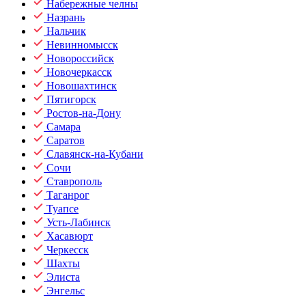
Набережные челны
Назрань
Нальчик
Невинномысск
Новороссийск
Новочеркасск
Новошахтинск
Пятигорск
Ростов-на-Дону
Самара
Саратов
Славянск-на-Кубани
Сочи
Ставрополь
Таганрог
Туапсе
Усть-Лабинск
Хасавюрт
Черкесск
Шахты
Элиста
Энгельс