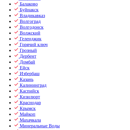
Балаково
Буйнакск
Владикавказ
Волгоград
Волгодонск
Волжский
Геленджик
Горячий ключ
Грозный
Дербент
Домбай
Ейск
Избербаш
Казань
Калининград
Каспийск
Кизилюрт
Краснодар
Крымск
Майкоп
Махачкала
Минеральные Воды