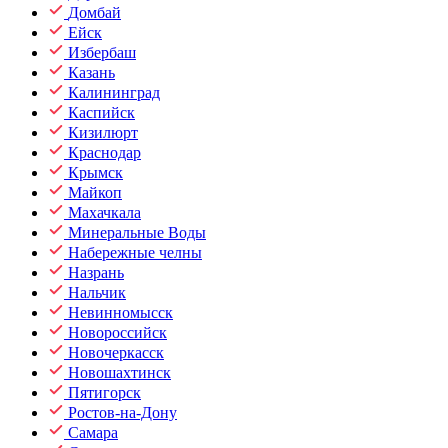
Домбай
Ейск
Избербаш
Казань
Калининград
Каспийск
Кизилюрт
Краснодар
Крымск
Майкоп
Махачкала
Минеральные Воды
Набережные челны
Назрань
Нальчик
Невинномысск
Новороссийск
Новочеркасск
Новошахтинск
Пятигорск
Ростов-на-Дону
Самара