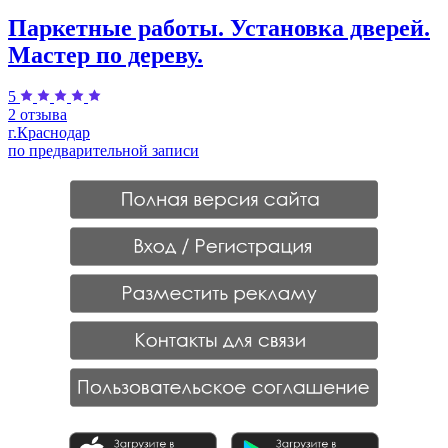
Паркетные работы. Установка дверей.
Мастер по дереву.
5
2 отзыва
г.Краснодар
по предварительной записи