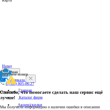
Карта
Назад
Меню
Выберите номер
Махачкала
8 (989) 805-06-27
Главная
Спасибо, что помогаете сделать наш сервис ещё
Отменить
лучше!
Каталог фирм
Акции/скидки
Мы получили информацию о наличии ошибки в описании