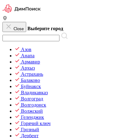
Выберите город
Close
Азов
Анапа
Армавир
Архыз
Астрахань
Балаково
Буйнакск
Владикавказ
Волгоград
Волгодонск
Волжский
Геленджик
Горячий ключ
Грозный
Дербент