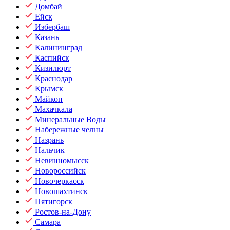
Домбай
Ейск
Избербаш
Казань
Калининград
Каспийск
Кизилюрт
Краснодар
Крымск
Майкоп
Махачкала
Минеральные Воды
Набережные челны
Назрань
Нальчик
Невинномысск
Новороссийск
Новочеркасск
Новошахтинск
Пятигорск
Ростов-на-Дону
Самара