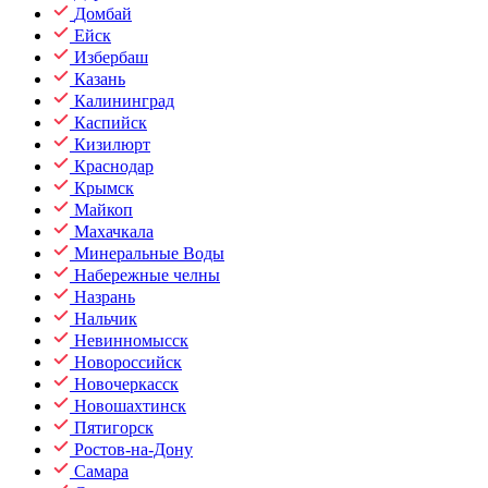
Домбай
Ейск
Избербаш
Казань
Калининград
Каспийск
Кизилюрт
Краснодар
Крымск
Майкоп
Махачкала
Минеральные Воды
Набережные челны
Назрань
Нальчик
Невинномысск
Новороссийск
Новочеркасск
Новошахтинск
Пятигорск
Ростов-на-Дону
Самара