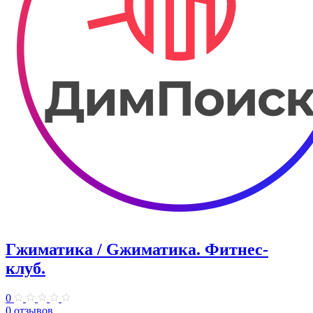
Гжиматика / Gжиматика. Фитнес-
клуб.
0
0 отзывов