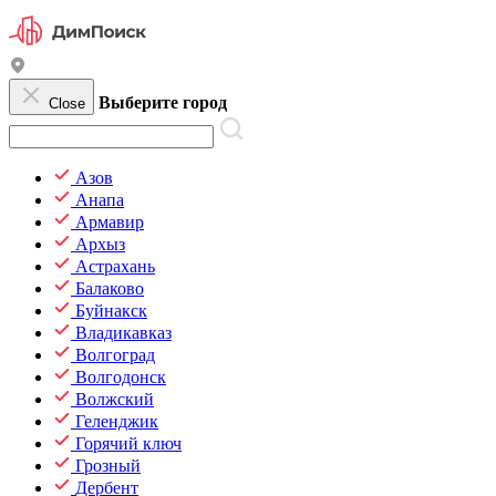
Выберите город
Close
Азов
Анапа
Армавир
Архыз
Астрахань
Балаково
Буйнакск
Владикавказ
Волгоград
Волгодонск
Волжский
Геленджик
Горячий ключ
Грозный
Дербент