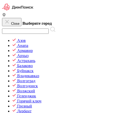
Выберите город
Close
Азов
Анапа
Армавир
Архыз
Астрахань
Балаково
Буйнакск
Владикавказ
Волгоград
Волгодонск
Волжский
Геленджик
Горячий ключ
Грозный
Дербент