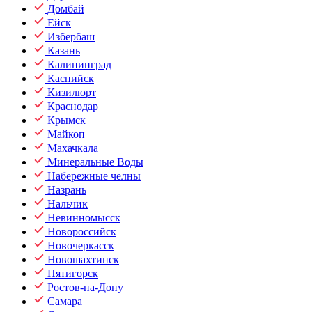
Домбай
Ейск
Избербаш
Казань
Калининград
Каспийск
Кизилюрт
Краснодар
Крымск
Майкоп
Махачкала
Минеральные Воды
Набережные челны
Назрань
Нальчик
Невинномысск
Новороссийск
Новочеркасск
Новошахтинск
Пятигорск
Ростов-на-Дону
Самара