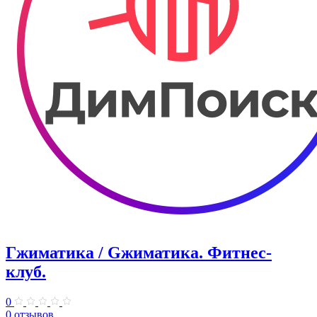
Гжиматика / Gжиматика. Фитнес-
клуб.
0
0 отзывов