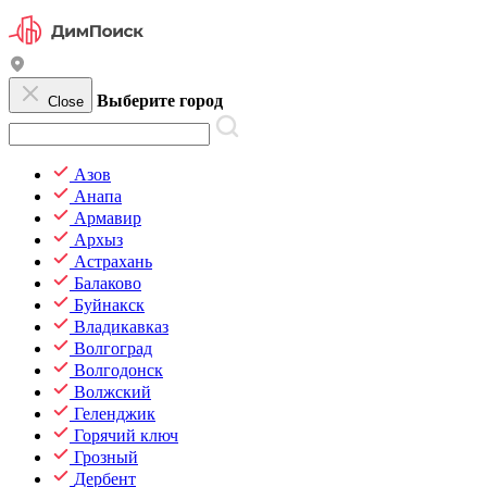
Выберите город
Close
Азов
Анапа
Армавир
Архыз
Астрахань
Балаково
Буйнакск
Владикавказ
Волгоград
Волгодонск
Волжский
Геленджик
Горячий ключ
Грозный
Дербент