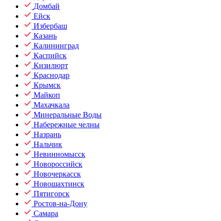
Домбай
Ейск
Избербаш
Казань
Калининград
Каспийск
Кизилюрт
Краснодар
Крымск
Майкоп
Махачкала
Минеральные Воды
Набережные челны
Назрань
Нальчик
Невинномысск
Новороссийск
Новочеркасск
Новошахтинск
Пятигорск
Ростов-на-Дону
Самара