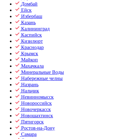
Домбай
Ейск
Избербаш
Казань
Калининград
Каспийск
Кизилюрт
Краснодар
Крымск
Майкоп
Махачкала
Минеральные Воды
Набережные челны
Назрань
Нальчик
Невинномысск
Новороссийск
Новочеркасск
Новошахтинск
Пятигорск
Ростов-на-Дону
Самара