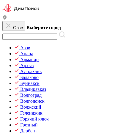
Выберите город
Close
Азов
Анапа
Армавир
Архыз
Астрахань
Балаково
Буйнакск
Владикавказ
Волгоград
Волгодонск
Волжский
Геленджик
Горячий ключ
Грозный
Дербент