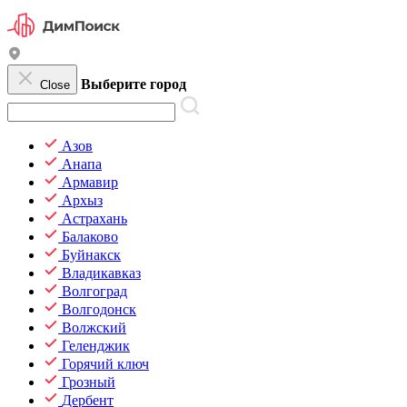
Выберите город
Close
Азов
Анапа
Армавир
Архыз
Астрахань
Балаково
Буйнакск
Владикавказ
Волгоград
Волгодонск
Волжский
Геленджик
Горячий ключ
Грозный
Дербент