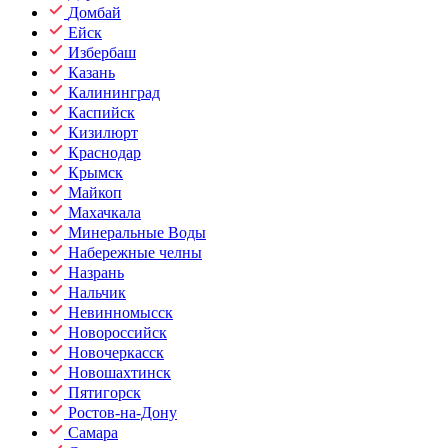
Домбай
Ейск
Избербаш
Казань
Калининград
Каспийск
Кизилюрт
Краснодар
Крымск
Майкоп
Махачкала
Минеральные Воды
Набережные челны
Назрань
Нальчик
Невинномысск
Новороссийск
Новочеркасск
Новошахтинск
Пятигорск
Ростов-на-Дону
Самара