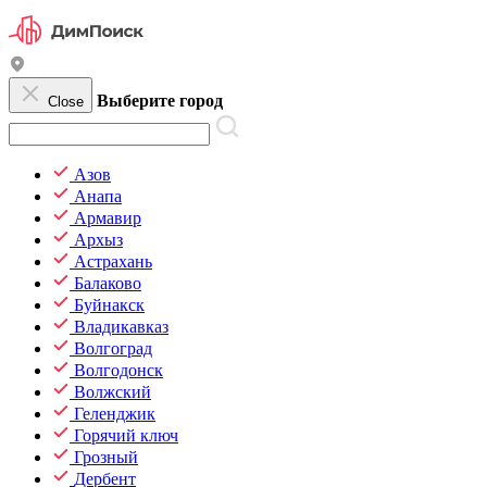
Выберите город
Close
Азов
Анапа
Армавир
Архыз
Астрахань
Балаково
Буйнакск
Владикавказ
Волгоград
Волгодонск
Волжский
Геленджик
Горячий ключ
Грозный
Дербент