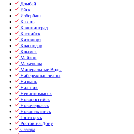
Домбай
Ейск
Избербаш
Казань
Калининград
Каспийск
Кизилюрт
Краснодар
Крымск
Майкоп
Махачкала
Минеральные Воды
Набережные челны
Назрань
Нальчик
Невинномысск
Новороссийск
Новочеркасск
Новошахтинск
Пятигорск
Ростов-на-Дону
Самара