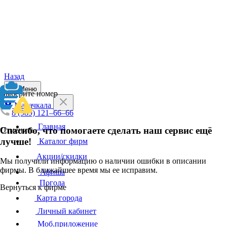
Назад
Меню
Выберите номер
Махачкала
8 (989) 121–66–66
Главная
Спасибо, что помогаете сделать наш сервис ещё
Отменить
лучше!
Каталог фирм
Акции/скидки
Мы получили информацию о наличии ошибки в описании
фирмы. В ближайшее время мы ее исправим.
Афиша
Погода
Вернуться к фирме
Карта города
Личный кабинет
Моб.приложение