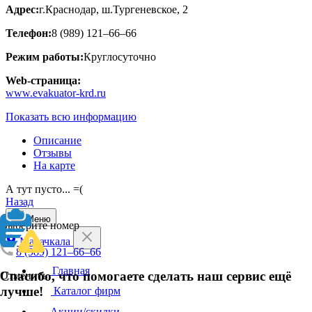
Адрес:
г.Краснодар, ш.Тургеневское, 2
Телефон:
8 (989) 121–66–66
Режим работы:
Круглосуточно
Web-страница:
www.evakuator-krd.ru
Показать всю информацию
Описание
Отзывы
На карте
А тут пусто... =(
Назад
Меню
Выберите номер
Махачкала
8 (989) 121–66–66
Главная
Спасибо, что помогаете сделать наш сервис ещё
Отменить
лучше!
Каталог фирм
Акции/скидки