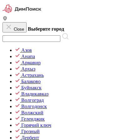
Выберите город
Close
Азов
Анапа
Армавир
Архыз
Астрахань
Балаково
Буйнакск
Владикавказ
Волгоград
Волгодонск
Волжский
Геленджик
Горячий ключ
Грозный
Дербент