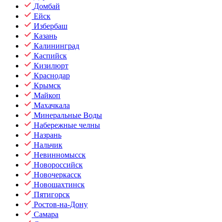
Домбай
Ейск
Избербаш
Казань
Калининград
Каспийск
Кизилюрт
Краснодар
Крымск
Майкоп
Махачкала
Минеральные Воды
Набережные челны
Назрань
Нальчик
Невинномысск
Новороссийск
Новочеркасск
Новошахтинск
Пятигорск
Ростов-на-Дону
Самара