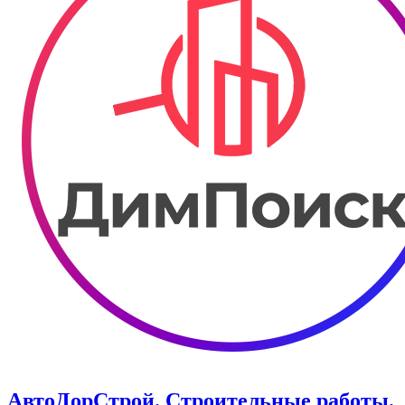
АвтоДорСтрой. Строительные работы.