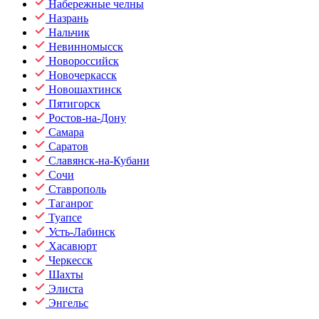
Набережные челны
Назрань
Нальчик
Невинномысск
Новороссийск
Новочеркасск
Новошахтинск
Пятигорск
Ростов-на-Дону
Самара
Саратов
Славянск-на-Кубани
Сочи
Ставрополь
Таганрог
Туапсе
Усть-Лабинск
Хасавюрт
Черкесск
Шахты
Элиста
Энгельс