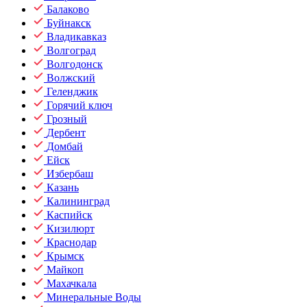
Балаково
Буйнакск
Владикавказ
Волгоград
Волгодонск
Волжский
Геленджик
Горячий ключ
Грозный
Дербент
Домбай
Ейск
Избербаш
Казань
Калининград
Каспийск
Кизилюрт
Краснодар
Крымск
Майкоп
Махачкала
Минеральные Воды