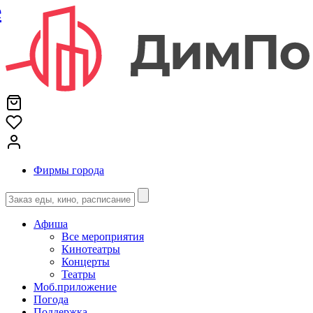
е
Фирмы города
Афиша
Все мероприятия
Кинотеатры
Концерты
Театры
Моб.приложение
Погода
Поддержка