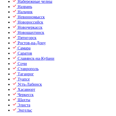
Набережные челны
Назрань
Нальчик
Невинномысск
Новороссийск
Новочеркасск
Новошахтинск
Пятигорск
Ростов-на-Дону
Самара
Саратов
Славянск-на-Кубани
Сочи
Ставрополь
Таганрог
Туапсе
Усть-Лабинск
Хасавюрт
Черкесск
Шахты
Элиста
Энгельс