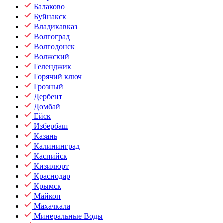
Балаково
Буйнакск
Владикавказ
Волгоград
Волгодонск
Волжский
Геленджик
Горячий ключ
Грозный
Дербент
Домбай
Ейск
Избербаш
Казань
Калининград
Каспийск
Кизилюрт
Краснодар
Крымск
Майкоп
Махачкала
Минеральные Воды