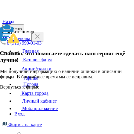
Назад
Меню
Выберите номер
Махачкала
8 (918) 999-91-03
Главная
Спасибо, что помогаете сделать наш сервис ещё
Отменить
лучше!
Каталог фирм
Акции/скидки
Мы получили информацию о наличии ошибки в описании
фирмы. В ближайшее время мы ее исправим.
Афиша
Погода
Вернуться к фирме
Карта города
Личный кабинет
Моб.приложение
Вход
Фирмы на карте