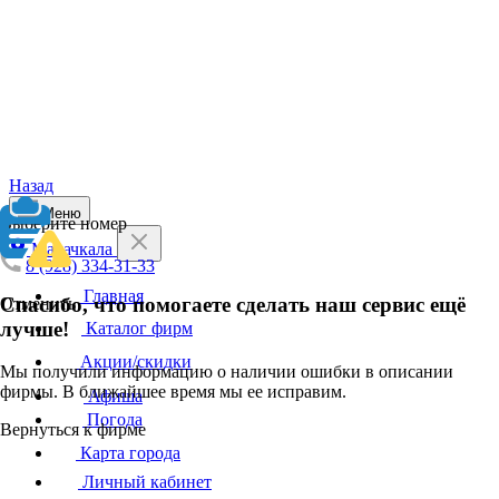
Назад
Меню
Выберите номер
Махачкала
8 (928) 334-31-33
Главная
Спасибо, что помогаете сделать наш сервис ещё
Отменить
лучше!
Каталог фирм
Акции/скидки
Мы получили информацию о наличии ошибки в описании
фирмы. В ближайшее время мы ее исправим.
Афиша
Погода
Вернуться к фирме
Карта города
Личный кабинет