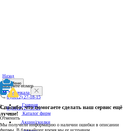
Назад
Меню
Выберите номер
Махачкала
8 (8612) 27-18-15
Главная
Спасибо, что помогаете сделать наш сервис ещё
8 (8612) 27-18-26
лучше!
Каталог фирм
Отменить
Акции/скидки
Мы получили информацию о наличии ошибки в описании
фирмы. В ближайшее время мы ее исправим.