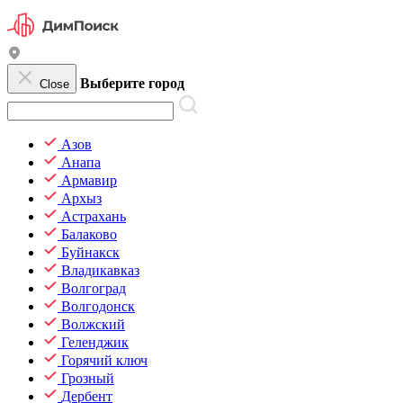
Выберите город
Close
Азов
Анапа
Армавир
Архыз
Астрахань
Балаково
Буйнакск
Владикавказ
Волгоград
Волгодонск
Волжский
Геленджик
Горячий ключ
Грозный
Дербент