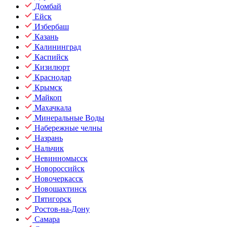
Домбай
Ейск
Избербаш
Казань
Калининград
Каспийск
Кизилюрт
Краснодар
Крымск
Майкоп
Махачкала
Минеральные Воды
Набережные челны
Назрань
Нальчик
Невинномысск
Новороссийск
Новочеркасск
Новошахтинск
Пятигорск
Ростов-на-Дону
Самара