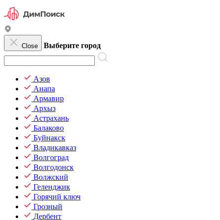
Выберите город
Close
Азов
Анапа
Армавир
Архыз
Астрахань
Балаково
Буйнакск
Владикавказ
Волгоград
Волгодонск
Волжский
Геленджик
Горячий ключ
Грозный
Дербент