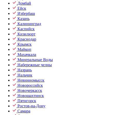
Домбай
Ейск
Избербаш
Казань
Калининград
Каспийск
Кизилюрт
Краснодар
Крымск
Майкоп
Махачкала
Минеральные Воды
Набережные челны
Назрань
Нальчик
Невинномысск
Новороссийск
Новочеркасск
Новошахтинск
Пятигорск
Ростов-на-Дону
Самара