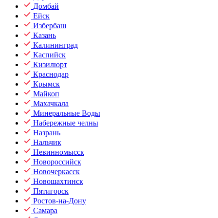
Домбай
Ейск
Избербаш
Казань
Калининград
Каспийск
Кизилюрт
Краснодар
Крымск
Майкоп
Махачкала
Минеральные Воды
Набережные челны
Назрань
Нальчик
Невинномысск
Новороссийск
Новочеркасск
Новошахтинск
Пятигорск
Ростов-на-Дону
Самара