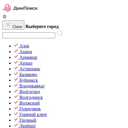
Выберите город
Close
Азов
Анапа
Армавир
Архыз
Астрахань
Балаково
Буйнакск
Владикавказ
Волгоград
Волгодонск
Волжский
Геленджик
Горячий ключ
Грозный
Дербент