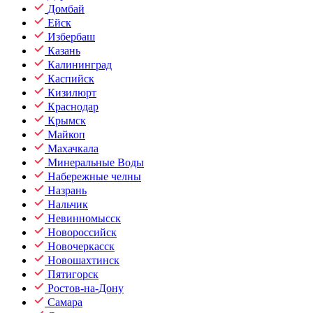
Домбай
Ейск
Избербаш
Казань
Калининград
Каспийск
Кизилюрт
Краснодар
Крымск
Майкоп
Махачкала
Минеральные Воды
Набережные челны
Назрань
Нальчик
Невинномысск
Новороссийск
Новочеркасск
Новошахтинск
Пятигорск
Ростов-на-Дону
Самара