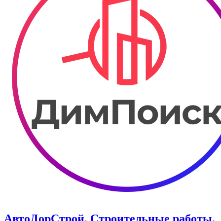
АвтоДорСтрой. Строительные работы.