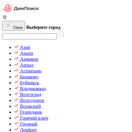
Выберите город
Close
Азов
Анапа
Армавир
Архыз
Астрахань
Балаково
Буйнакск
Владикавказ
Волгоград
Волгодонск
Волжский
Геленджик
Горячий ключ
Грозный
Дербент