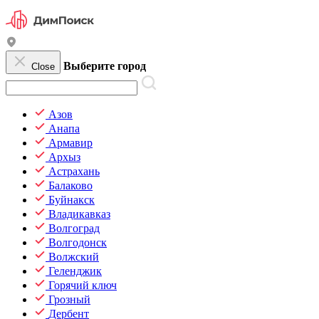
Выберите город
Close
Азов
Анапа
Армавир
Архыз
Астрахань
Балаково
Буйнакск
Владикавказ
Волгоград
Волгодонск
Волжский
Геленджик
Горячий ключ
Грозный
Дербент