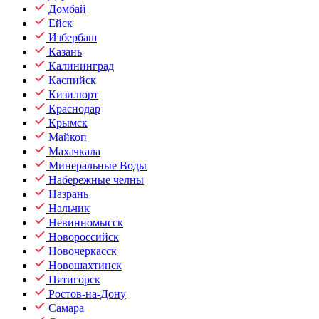
Домбай
Ейск
Избербаш
Казань
Калининград
Каспийск
Кизилюрт
Краснодар
Крымск
Майкоп
Махачкала
Минеральные Воды
Набережные челны
Назрань
Нальчик
Невинномысск
Новороссийск
Новочеркасск
Новошахтинск
Пятигорск
Ростов-на-Дону
Самара