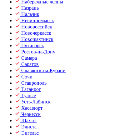
Набережные челны
Назрань
Нальчик
Невинномысск
Новороссийск
Новочеркасск
Новошахтинск
Пятигорск
Ростов-на-Дону
Самара
Саратов
Славянск-на-Кубани
Сочи
Ставрополь
Таганрог
Туапсе
Усть-Лабинск
Хасавюрт
Черкесск
Шахты
Элиста
Энгельс