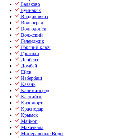
Балаково
Буйнакск
Владикавказ
Волгоград
Волгодонск
Волжский
Геленджик
Горячий ключ
Грозный
Дербент
Домбай
Ейск
Избербаш
Казань
Калининград
Каспийск
Кизилюрт
Краснодар
Крымск
Майкоп
Махачкала
Минеральные Воды