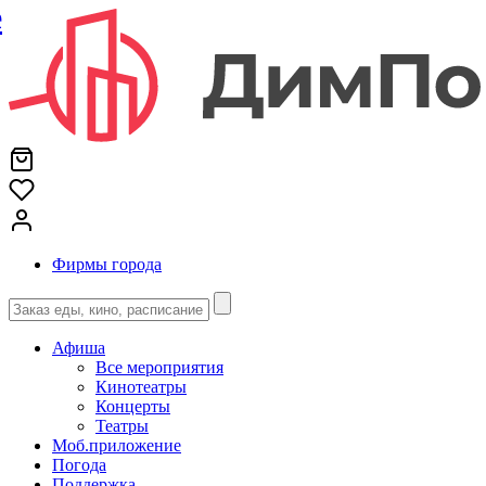
е
Фирмы города
Афиша
Все мероприятия
Кинотеатры
Концерты
Театры
Моб.приложение
Погода
Поддержка