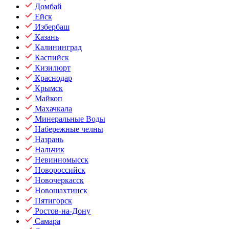
Домбай
Ейск
Избербаш
Казань
Калининград
Каспийск
Кизилюрт
Краснодар
Крымск
Майкоп
Махачкала
Минеральные Воды
Набережные челны
Назрань
Нальчик
Невинномысск
Новороссийск
Новочеркасск
Новошахтинск
Пятигорск
Ростов-на-Дону
Самара