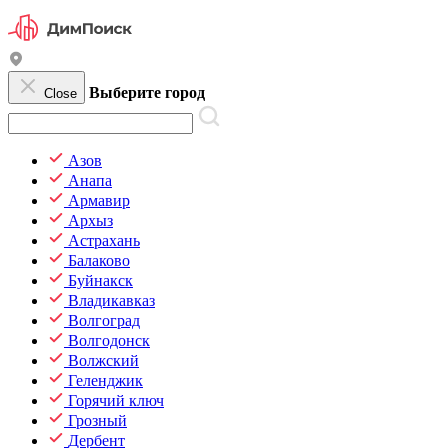
Выберите город
Close
Азов
Анапа
Армавир
Архыз
Астрахань
Балаково
Буйнакск
Владикавказ
Волгоград
Волгодонск
Волжский
Геленджик
Горячий ключ
Грозный
Дербент