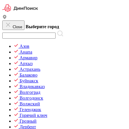
Выберите город
Close
Азов
Анапа
Армавир
Архыз
Астрахань
Балаково
Буйнакск
Владикавказ
Волгоград
Волгодонск
Волжский
Геленджик
Горячий ключ
Грозный
Дербент