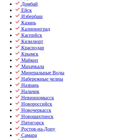
Домбай
Ейск
Избербаш
Казань
Калининград
Каспийск
Кизилюрт
Краснодар
Крымск
Майкоп
Махачкала
Минеральные Воды
Набережные челны
Назрань
Нальчик
Невинномысск
Новороссийск
Новочеркасск
Новошахтинск
Пятигорск
Ростов-на-Дону
Самара