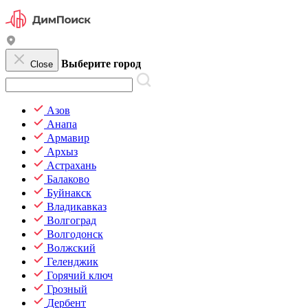
Выберите город
Close
Азов
Анапа
Армавир
Архыз
Астрахань
Балаково
Буйнакск
Владикавказ
Волгоград
Волгодонск
Волжский
Геленджик
Горячий ключ
Грозный
Дербент