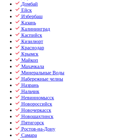
Домбай
Ейск
Избербаш
Казань
Калининград
Каспийск
Кизилюрт
Краснодар
Крымск
Майкоп
Махачкала
Минеральные Воды
Набережные челны
Назрань
Нальчик
Невинномысск
Новороссийск
Новочеркасск
Новошахтинск
Пятигорск
Ростов-на-Дону
Самара