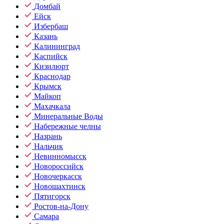
Домбай
Ейск
Избербаш
Казань
Калининград
Каспийск
Кизилюрт
Краснодар
Крымск
Майкоп
Махачкала
Минеральные Воды
Набережные челны
Назрань
Нальчик
Невинномысск
Новороссийск
Новочеркасск
Новошахтинск
Пятигорск
Ростов-на-Дону
Самара