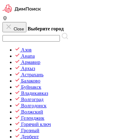
Выберите город
Close
Азов
Анапа
Армавир
Архыз
Астрахань
Балаково
Буйнакск
Владикавказ
Волгоград
Волгодонск
Волжский
Геленджик
Горячий ключ
Грозный
Дербент