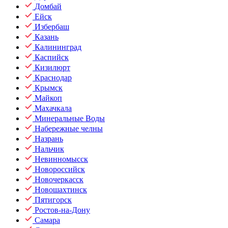
Домбай
Ейск
Избербаш
Казань
Калининград
Каспийск
Кизилюрт
Краснодар
Крымск
Майкоп
Махачкала
Минеральные Воды
Набережные челны
Назрань
Нальчик
Невинномысск
Новороссийск
Новочеркасск
Новошахтинск
Пятигорск
Ростов-на-Дону
Самара