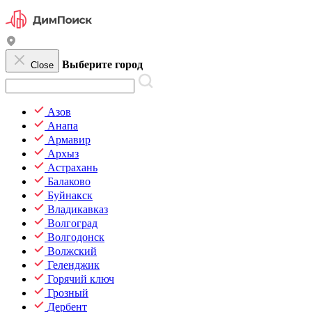
Выберите город
Close
Азов
Анапа
Армавир
Архыз
Астрахань
Балаково
Буйнакск
Владикавказ
Волгоград
Волгодонск
Волжский
Геленджик
Горячий ключ
Грозный
Дербент