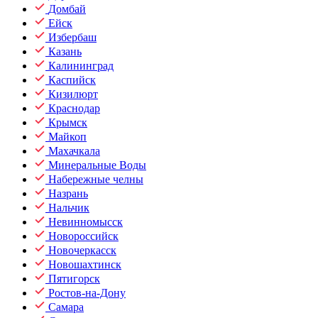
Домбай
Ейск
Избербаш
Казань
Калининград
Каспийск
Кизилюрт
Краснодар
Крымск
Майкоп
Махачкала
Минеральные Воды
Набережные челны
Назрань
Нальчик
Невинномысск
Новороссийск
Новочеркасск
Новошахтинск
Пятигорск
Ростов-на-Дону
Самара