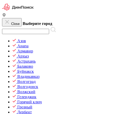
Выберите город
Close
Азов
Анапа
Армавир
Архыз
Астрахань
Балаково
Буйнакск
Владикавказ
Волгоград
Волгодонск
Волжский
Геленджик
Горячий ключ
Грозный
Дербент